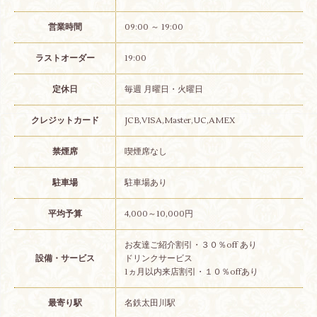
営業時間
09:00 ～ 19:00
ラストオーダー
19:00
定休日
毎週 月曜日・火曜日
クレジットカード
JCB,VISA,Master,UC,AMEX
禁煙席
喫煙席なし
駐車場
駐車場あり
平均予算
4,000～10,000円
お友達ご紹介割引・３０％off あり
設備・サービス
ドリンクサービス
1ヵ月以内来店割引・１０％offあり
最寄り駅
名鉄太田川駅