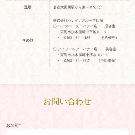
道順
名鉄太田川駅から東へ車で6分
株式会社ハナイ / グループ店舗
〇 ヘアスペース・ハナイ店 理容室
・東海市加木屋町中平地30－9
・（0562）34－4185 （予約優先）
その他
〇 アイリーヘア・ハナイ店 美容室
・東海市加木屋町小清水105－5
・（0562）34－3317 （予約優先）
お問い合わせ
お名前
*