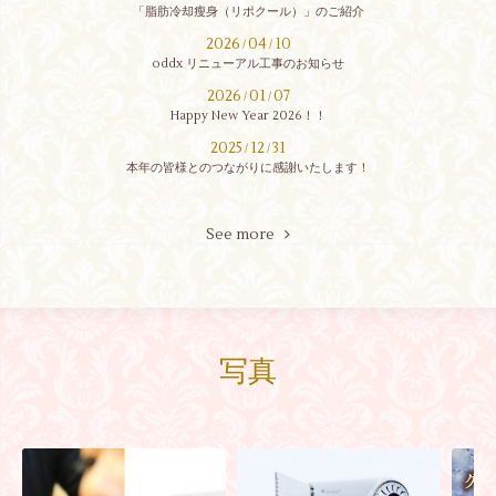
「脂肪冷却瘦身（リポクール）」のご紹介
2026
04
10
/
/
oddx リニューアル工事のお知らせ
2026
01
07
/
/
Happy New Year 2026！！
2025
12
31
/
/
本年の皆様とのつながりに感謝いたします！
See more
写真