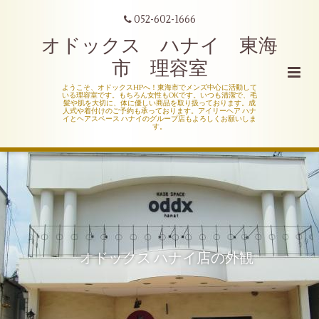
052-602-1666
オドックス ハナイ 東海
市 理容室
ようこそ、オドックスHPへ！東海市でメンズ中心に活動して
いる理容室です。もちろん女性もOKです。いつも清潔で、毛
髪や肌を大切に、体に優しい商品を取り扱っております。成
人式や着付けのご予約も承っております。アイリーヘア ハナ
イとヘアスペース ハナイのグループ店もよろしくお願いしま
す。
オドックス ハナイ店の外観