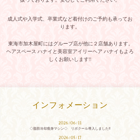
成人式や入学式、卒業式など着付けのご予約も承ってお
ります。
東海市加木屋町にはグループ店が他に２店舗あります。
ヘアスペース ハナイと美容室アイリーヘア ハナイもよろ
しくお願いします!!
インフォメーション
2026
06
11
/
/
◇脂肪冷却瘦身マシン◇ リポクール導入しました‼
2026
05
17
/
/