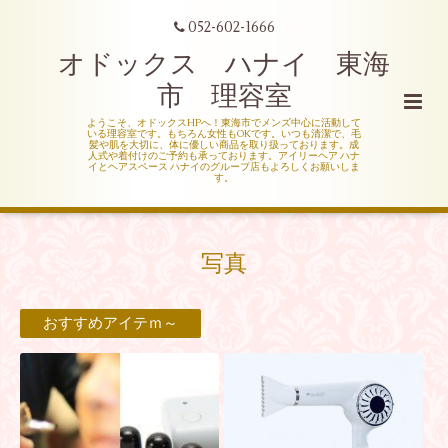
052-602-1666
オドックス ハナイ 東海
市 理容室
ようこそ、オドックスHPへ！東海市でメンズ中心に活動して
いる理容室です。もちろん女性もOKです。いつも清潔で、毛
髪や肌を大切に、体に優しい商品を取り扱っております。成
人式や着付けのご予約も承っております。アイリーヘア ハナ
イとヘアスペース ハナイのグループ店もよろしくお願いしま
す。
写真
おすすめアイテｍ～