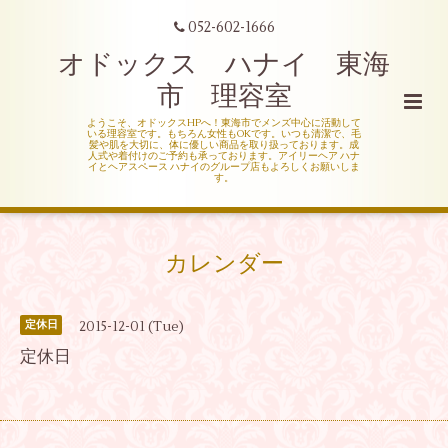
052-602-1666
オドックス ハナイ 東海
市 理容室
ようこそ、オドックスHPへ！東海市でメンズ中心に活動して
いる理容室です。もちろん女性もOKです。いつも清潔で、毛
髪や肌を大切に、体に優しい商品を取り扱っております。成
人式や着付けのご予約も承っております。アイリーヘア ハナ
イとヘアスペース ハナイのグループ店もよろしくお願いしま
す。
カレンダー
2015-12-01 (Tue)
定休日
定休日