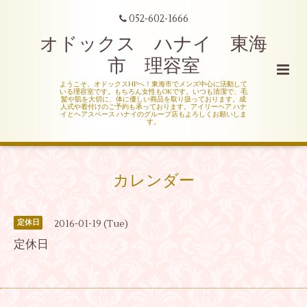
052-602-1666
オドックス ハナイ 東海
市 理容室
ようこそ、オドックスHPへ！東海市でメンズ中心に活動して
いる理容室です。もちろん女性もOKです。いつも清潔で、毛
髪や肌を大切に、体に優しい商品を取り扱っております。成
人式や着付けのご予約も承っております。アイリーヘア ハナ
イとヘアスペース ハナイのグループ店もよろしくお願いしま
す。
カレンダー
2016-01-19 (Tue)
定休日
定休日