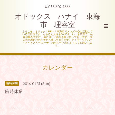
052-602-1666
オドックス ハナイ 東海
市 理容室
ようこそ、オドックスHPへ！東海市でメンズ中心に活動して
いる理容室です。もちろん女性もOKです。いつも清潔で、毛
髪や肌を大切に、体に優しい商品を取り扱っております。成
人式や着付けのご予約も承っております。アイリーヘア ハナ
イとヘアスペース ハナイのグループ店もよろしくお願いしま
す。
カレンダー
2016-01-31 (Sun)
臨時休業
臨時休業