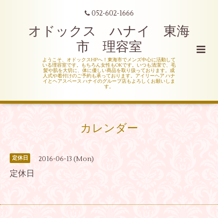
052-602-1666
オドックス ハナイ 東海
市 理容室
ようこそ、オドックスHPへ！東海市でメンズ中心に活動して
いる理容室です。もちろん女性もOKです。いつも清潔で、毛
髪や肌を大切に、体に優しい商品を取り扱っております。成
人式や着付けのご予約も承っております。アイリーヘア ハナ
イとヘアスペース ハナイのグループ店もよろしくお願いしま
す。
カレンダー
2016-06-13 (Mon)
定休日
定休日