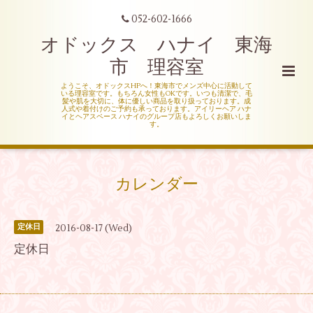
052-602-1666
オドックス ハナイ 東海
市 理容室
ようこそ、オドックスHPへ！東海市でメンズ中心に活動して
いる理容室です。もちろん女性もOKです。いつも清潔で、毛
髪や肌を大切に、体に優しい商品を取り扱っております。成
人式や着付けのご予約も承っております。アイリーヘア ハナ
イとヘアスペース ハナイのグループ店もよろしくお願いしま
す。
カレンダー
2016-08-17 (Wed)
定休日
定休日