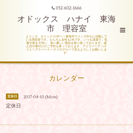
052-602-1666
オドックス ハナイ 東海
市 理容室
ようこそ、オドックスHPへ！東海市でメンズ中心に活動して
いる理容室です。もちろん女性もOKです。いつも清潔で、毛
髪や肌を大切に、体に優しい商品を取り扱っております。成
人式や着付けのご予約も承っております。アイリーヘア ハナ
イとヘアスペース ハナイのグループ店もよろしくお願いしま
す。
カレンダー
2017-04-10 (Mon)
定休日
定休日