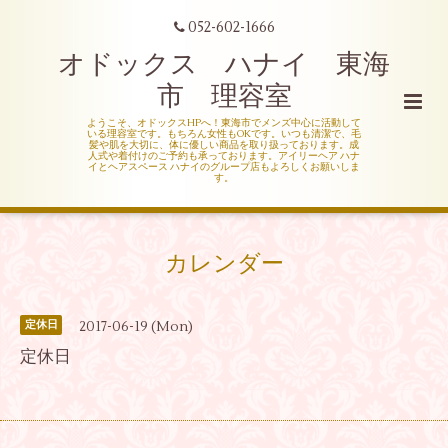
052-602-1666
オドックス ハナイ 東海
市 理容室
ようこそ、オドックスHPへ！東海市でメンズ中心に活動して
いる理容室です。もちろん女性もOKです。いつも清潔で、毛
髪や肌を大切に、体に優しい商品を取り扱っております。成
人式や着付けのご予約も承っております。アイリーヘア ハナ
イとヘアスペース ハナイのグループ店もよろしくお願いしま
す。
カレンダー
2017-06-19 (Mon)
定休日
定休日