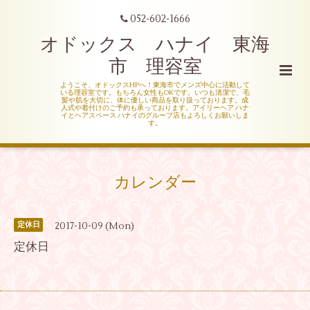
052-602-1666
オドックス ハナイ 東海
市 理容室
ようこそ、オドックスHPへ！東海市でメンズ中心に活動して
いる理容室です。もちろん女性もOKです。いつも清潔で、毛
髪や肌を大切に、体に優しい商品を取り扱っております。成
人式や着付けのご予約も承っております。アイリーヘア ハナ
イとヘアスペース ハナイのグループ店もよろしくお願いしま
す。
カレンダー
2017-10-09 (Mon)
定休日
定休日