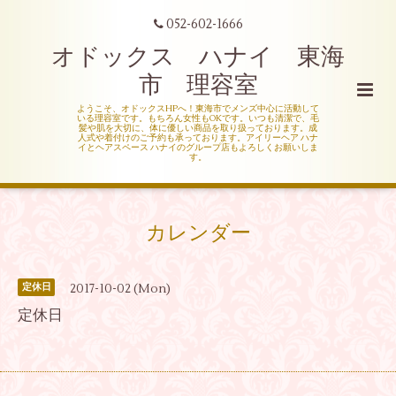
052-602-1666
オドックス ハナイ 東海
市 理容室
ようこそ、オドックスHPへ！東海市でメンズ中心に活動して
いる理容室です。もちろん女性もOKです。いつも清潔で、毛
髪や肌を大切に、体に優しい商品を取り扱っております。成
人式や着付けのご予約も承っております。アイリーヘア ハナ
イとヘアスペース ハナイのグループ店もよろしくお願いしま
す。
カレンダー
2017-10-02 (Mon)
定休日
定休日