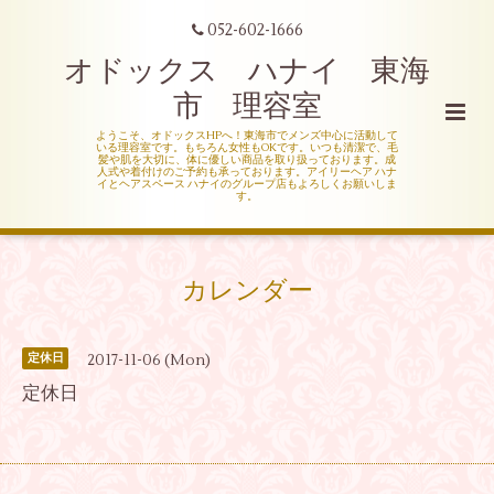
052-602-1666
オドックス ハナイ 東海
市 理容室
ようこそ、オドックスHPへ！東海市でメンズ中心に活動して
いる理容室です。もちろん女性もOKです。いつも清潔で、毛
髪や肌を大切に、体に優しい商品を取り扱っております。成
人式や着付けのご予約も承っております。アイリーヘア ハナ
イとヘアスペース ハナイのグループ店もよろしくお願いしま
す。
カレンダー
2017-11-06 (Mon)
定休日
定休日