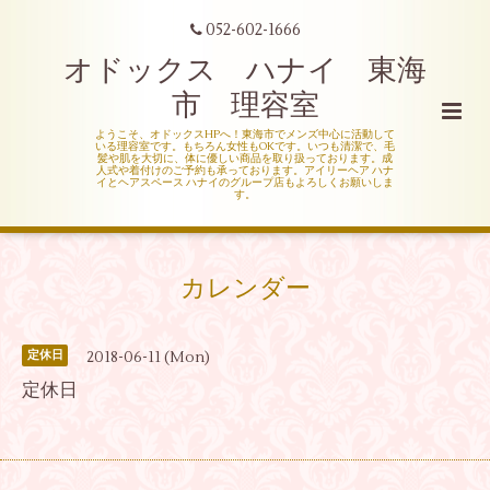
052-602-1666
オドックス ハナイ 東海
市 理容室
ようこそ、オドックスHPへ！東海市でメンズ中心に活動して
いる理容室です。もちろん女性もOKです。いつも清潔で、毛
髪や肌を大切に、体に優しい商品を取り扱っております。成
人式や着付けのご予約も承っております。アイリーヘア ハナ
イとヘアスペース ハナイのグループ店もよろしくお願いしま
す。
カレンダー
2018-06-11 (Mon)
定休日
定休日