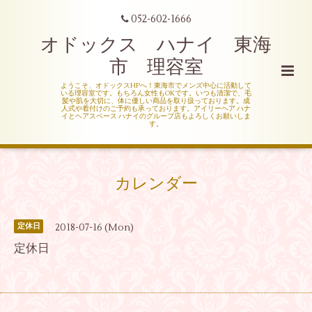
052-602-1666
オドックス ハナイ 東海
市 理容室
ようこそ、オドックスHPへ！東海市でメンズ中心に活動して
いる理容室です。もちろん女性もOKです。いつも清潔で、毛
髪や肌を大切に、体に優しい商品を取り扱っております。成
人式や着付けのご予約も承っております。アイリーヘア ハナ
イとヘアスペース ハナイのグループ店もよろしくお願いしま
す。
カレンダー
2018-07-16 (Mon)
定休日
定休日