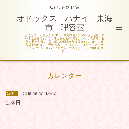
052-602-1666
オドックス ハナイ 東海
市 理容室
ようこそ、オドックスHPへ！東海市でメンズ中心に活動して
いる理容室です。もちろん女性もOKです。いつも清潔で、毛
髪や肌を大切に、体に優しい商品を取り扱っております。成
人式や着付けのご予約も承っております。アイリーヘア ハナ
イとヘアスペース ハナイのグループ店もよろしくお願いしま
す。
カレンダー
2018-08-06 (Mon)
定休日
定休日