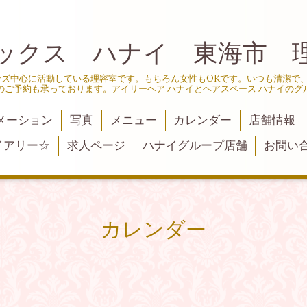
ックス ハナイ 東海市 
ンズ中心に活動している理容室です。もちろん女性もOKです。いつも清潔で
のご予約も承っております。アイリーヘア ハナイとヘアスペース ハナイのグ
メーション
写真
メニュー
カレンダー
店舗情報
イアリー☆
求人ページ
ハナイグループ店舗
お問い
カレンダー