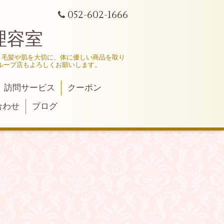
052-602-1666
理容室
、毛髪や肌を大切に、体に優しい商品を取り
ループ店もよろしくお願いします。
訪問サービス
クーポン
合わせ
ブログ