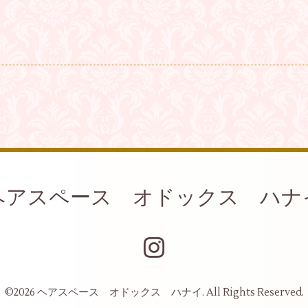
ヘアスペース オドックス ハナ
©2026
ヘアスペース オドックス ハナイ
. All Rights Reserved.