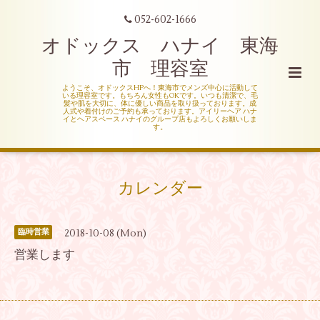
052-602-1666
オドックス ハナイ 東海
市 理容室
ようこそ、オドックスHPへ！東海市でメンズ中心に活動して
いる理容室です。もちろん女性もOKです。いつも清潔で、毛
髪や肌を大切に、体に優しい商品を取り扱っております。成
人式や着付けのご予約も承っております。アイリーヘア ハナ
イとヘアスペース ハナイのグループ店もよろしくお願いしま
す。
カレンダー
2018-10-08 (Mon)
臨時営業
営業します