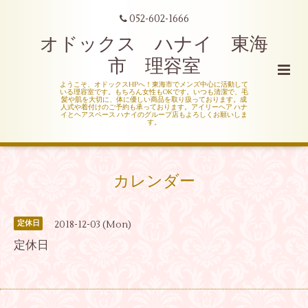
052-602-1666
オドックス ハナイ 東海
市 理容室
ようこそ、オドックスHPへ！東海市でメンズ中心に活動して
いる理容室です。もちろん女性もOKです。いつも清潔で、毛
髪や肌を大切に、体に優しい商品を取り扱っております。成
人式や着付けのご予約も承っております。アイリーヘア ハナ
イとヘアスペース ハナイのグループ店もよろしくお願いしま
す。
カレンダー
2018-12-03 (Mon)
定休日
定休日