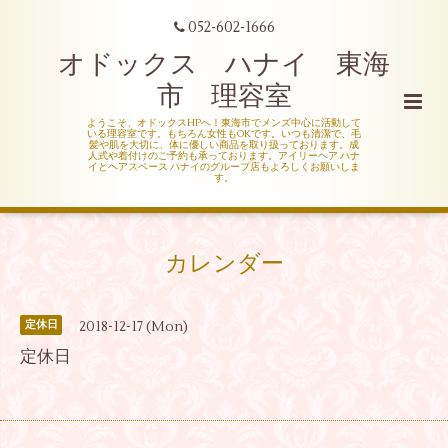
052-602-1666
オドックス ハナイ 東海
市 理容室
ようこそ、オドックスHPへ！東海市でメンズ中心に活動して
いる理容室です。もちろん女性もOKです。いつも清潔で、毛
髪や肌を大切に、体に優しい商品を取り扱っております。成
人式や着付けのご予約も承っております。アイリーヘア ハナ
イとヘアスペース ハナイのグループ店もよろしくお願いしま
す。
カレンダー
2018-12-17 (Mon)
定休日
定休日