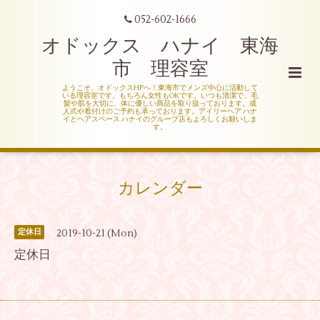
052-602-1666
オドックス ハナイ 東海
市 理容室
ようこそ、オドックスHPへ！東海市でメンズ中心に活動して
いる理容室です。もちろん女性もOKです。いつも清潔で、毛
髪や肌を大切に、体に優しい商品を取り扱っております。成
人式や着付けのご予約も承っております。アイリーヘア ハナ
イとヘアスペース ハナイのグループ店もよろしくお願いしま
す。
カレンダー
2019-10-21 (Mon)
定休日
定休日