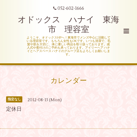
052-602-1666
オドックス ハナイ 東海
市 理容室
ようこそ、オドックスHPへ！東海市でメンズ中心に活動して
いる理容室です。もちろん女性もOKです。いつも清潔で、毛
髪や肌を大切に、体に優しい商品を取り扱っております。成
人式や着付けのご予約も承っております。アイリーヘア ハナ
イとヘアスペース ハナイのグループ店もよろしくお願いしま
す。
カレンダー
2012-08-13 (Mon)
指定なし
定休日