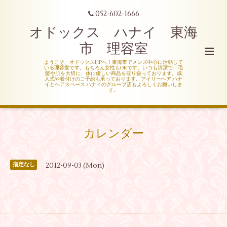
052-602-1666
オドックス ハナイ 東海
市 理容室
ようこそ、オドックスHPへ！東海市でメンズ中心に活動して
いる理容室です。もちろん女性もOKです。いつも清潔で、毛
髪や肌を大切に、体に優しい商品を取り扱っております。成
人式や着付けのご予約も承っております。アイリーヘア ハナ
イとヘアスペース ハナイのグループ店もよろしくお願いしま
す。
カレンダー
2012-09-03 (Mon)
指定なし