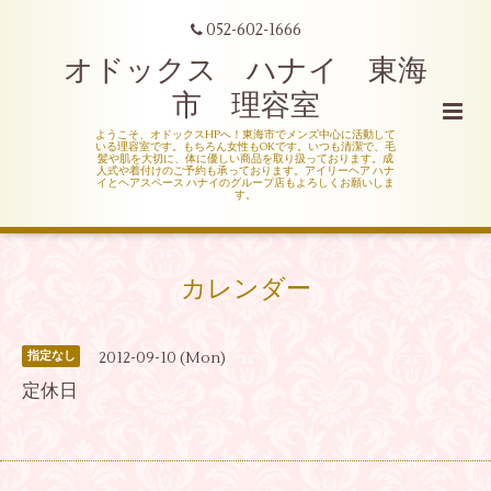
052-602-1666
オドックス ハナイ 東海
市 理容室
ようこそ、オドックスHPへ！東海市でメンズ中心に活動して
いる理容室です。もちろん女性もOKです。いつも清潔で、毛
髪や肌を大切に、体に優しい商品を取り扱っております。成
人式や着付けのご予約も承っております。アイリーヘア ハナ
イとヘアスペース ハナイのグループ店もよろしくお願いしま
す。
カレンダー
2012-09-10 (Mon)
指定なし
定休日