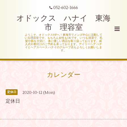
052-602-1666
オドックス ハナイ 東海
市 理容室
ようこそ、オドックスHPへ！東海市でメンズ中心に活動して
いる理容室です。もちろん女性もOKです。いつも清潔で、毛
髪や肌を大切に、体に優しい商品を取り扱っております。成
人式や着付けのご予約も承っております。アイリーヘア ハナ
イとヘアスペース ハナイのグループ店もよろしくお願いしま
す。
カレンダー
2020-10-12 (Mon)
定休日
定休日