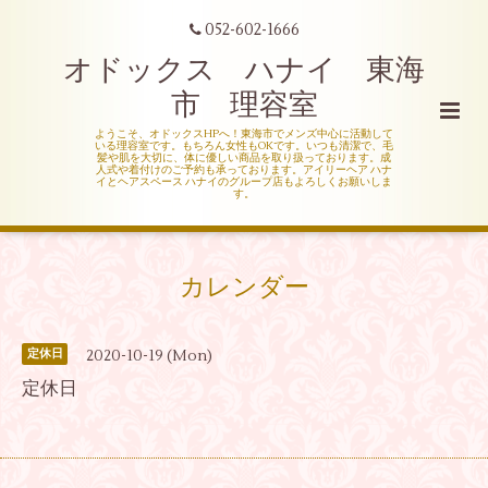
052-602-1666
オドックス ハナイ 東海
市 理容室
ようこそ、オドックスHPへ！東海市でメンズ中心に活動して
いる理容室です。もちろん女性もOKです。いつも清潔で、毛
髪や肌を大切に、体に優しい商品を取り扱っております。成
人式や着付けのご予約も承っております。アイリーヘア ハナ
イとヘアスペース ハナイのグループ店もよろしくお願いしま
す。
カレンダー
2020-10-19 (Mon)
定休日
定休日