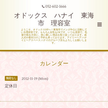
052-602-1666
オドックス ハナイ 東海
市 理容室
ようこそ、オドックスHPへ！東海市でメンズ中心に活動して
いる理容室です。もちろん女性もOKです。いつも清潔で、毛
髪や肌を大切に、体に優しい商品を取り扱っております。成
人式や着付けのご予約も承っております。アイリーヘア ハナ
イとヘアスペース ハナイのグループ店もよろしくお願いしま
す。
カレンダー
2012-11-19 (Mon)
指定なし
定休日