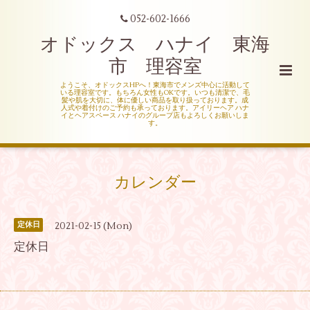
052-602-1666
オドックス ハナイ 東海
市 理容室
ようこそ、オドックスHPへ！東海市でメンズ中心に活動して
いる理容室です。もちろん女性もOKです。いつも清潔で、毛
髪や肌を大切に、体に優しい商品を取り扱っております。成
人式や着付けのご予約も承っております。アイリーヘア ハナ
イとヘアスペース ハナイのグループ店もよろしくお願いしま
す。
カレンダー
2021-02-15 (Mon)
定休日
定休日