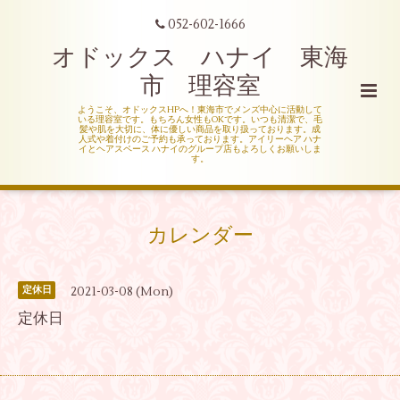
052-602-1666
オドックス ハナイ 東海
市 理容室
ようこそ、オドックスHPへ！東海市でメンズ中心に活動して
いる理容室です。もちろん女性もOKです。いつも清潔で、毛
髪や肌を大切に、体に優しい商品を取り扱っております。成
人式や着付けのご予約も承っております。アイリーヘア ハナ
イとヘアスペース ハナイのグループ店もよろしくお願いしま
す。
カレンダー
2021-03-08 (Mon)
定休日
定休日