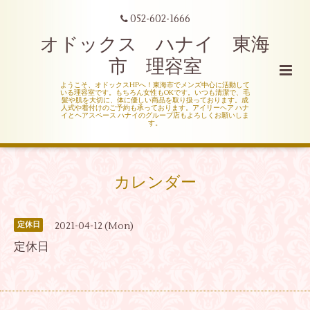
052-602-1666
オドックス ハナイ 東海
市 理容室
ようこそ、オドックスHPへ！東海市でメンズ中心に活動して
いる理容室です。もちろん女性もOKです。いつも清潔で、毛
髪や肌を大切に、体に優しい商品を取り扱っております。成
人式や着付けのご予約も承っております。アイリーヘア ハナ
イとヘアスペース ハナイのグループ店もよろしくお願いしま
す。
カレンダー
2021-04-12 (Mon)
定休日
定休日