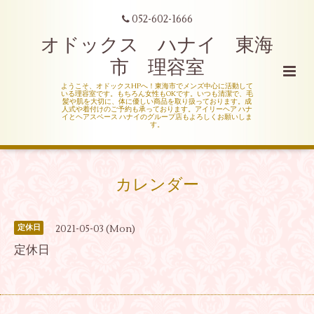
052-602-1666
オドックス ハナイ 東海
市 理容室
ようこそ、オドックスHPへ！東海市でメンズ中心に活動して
いる理容室です。もちろん女性もOKです。いつも清潔で、毛
髪や肌を大切に、体に優しい商品を取り扱っております。成
人式や着付けのご予約も承っております。アイリーヘア ハナ
イとヘアスペース ハナイのグループ店もよろしくお願いしま
す。
カレンダー
2021-05-03 (Mon)
定休日
定休日