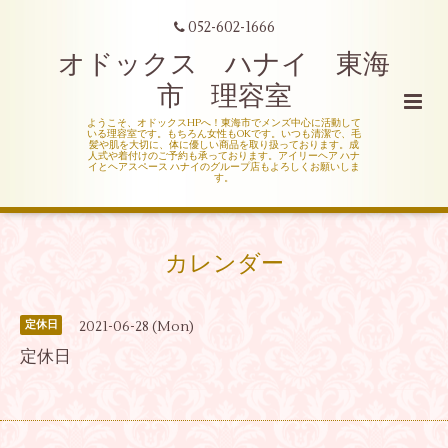
052-602-1666
オドックス ハナイ 東海
市 理容室
ようこそ、オドックスHPへ！東海市でメンズ中心に活動して
いる理容室です。もちろん女性もOKです。いつも清潔で、毛
髪や肌を大切に、体に優しい商品を取り扱っております。成
人式や着付けのご予約も承っております。アイリーヘア ハナ
イとヘアスペース ハナイのグループ店もよろしくお願いしま
す。
カレンダー
2021-06-28 (Mon)
定休日
定休日