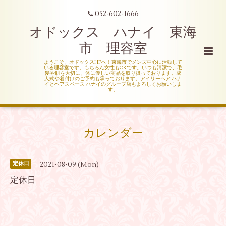
052-602-1666
オドックス ハナイ 東海
市 理容室
ようこそ、オドックスHPへ！東海市でメンズ中心に活動して
いる理容室です。もちろん女性もOKです。いつも清潔で、毛
髪や肌を大切に、体に優しい商品を取り扱っております。成
人式や着付けのご予約も承っております。アイリーヘア ハナ
イとヘアスペース ハナイのグループ店もよろしくお願いしま
す。
カレンダー
2021-08-09 (Mon)
定休日
定休日