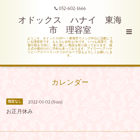
052-602-1666
オドックス ハナイ 東海
市 理容室
ようこそ、オドックスHPへ！東海市でメンズ中心に活動して
いる理容室です。もちろん女性もOKです。いつも清潔で、毛
髪や肌を大切に、体に優しい商品を取り扱っております。成
人式や着付けのご予約も承っております。アイリーヘア ハナ
イとヘアスペース ハナイのグループ店もよろしくお願いしま
す。
カレンダー
2022-01-02 (Sun)
指定なし
お正月休み