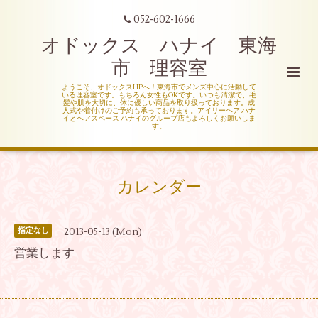
052-602-1666
オドックス ハナイ 東海
市 理容室
ようこそ、オドックスHPへ！東海市でメンズ中心に活動して
いる理容室です。もちろん女性もOKです。いつも清潔で、毛
髪や肌を大切に、体に優しい商品を取り扱っております。成
人式や着付けのご予約も承っております。アイリーヘア ハナ
イとヘアスペース ハナイのグループ店もよろしくお願いしま
す。
カレンダー
2013-05-13 (Mon)
指定なし
営業します