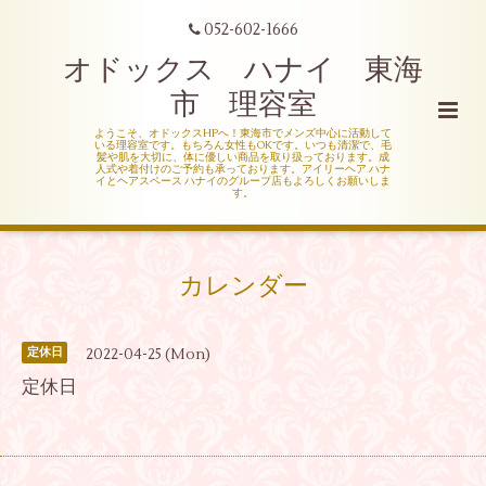
052-602-1666
オドックス ハナイ 東海
市 理容室
ようこそ、オドックスHPへ！東海市でメンズ中心に活動して
いる理容室です。もちろん女性もOKです。いつも清潔で、毛
髪や肌を大切に、体に優しい商品を取り扱っております。成
人式や着付けのご予約も承っております。アイリーヘア ハナ
イとヘアスペース ハナイのグループ店もよろしくお願いしま
す。
カレンダー
2022-04-25 (Mon)
定休日
定休日