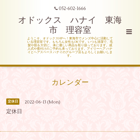
052-602-1666
オドックス ハナイ 東海
市 理容室
ようこそ、オドックスHPへ！東海市でメンズ中心に活動して
いる理容室です。もちろん女性もOKです。いつも清潔で、毛
髪や肌を大切に、体に優しい商品を取り扱っております。成
人式や着付けのご予約も承っております。アイリーヘア ハナ
イとヘアスペース ハナイのグループ店もよろしくお願いしま
す。
カレンダー
2022-06-13 (Mon)
定休日
定休日