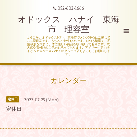
052-602-1666
オドックス ハナイ 東海
市 理容室
ようこそ、オドックスHPへ！東海市でメンズ中心に活動して
いる理容室です。もちろん女性もOKです。いつも清潔で、毛
髪や肌を大切に、体に優しい商品を取り扱っております。成
人式や着付けのご予約も承っております。アイリーヘア ハナ
イとヘアスペース ハナイのグループ店もよろしくお願いしま
す。
カレンダー
2022-07-25 (Mon)
定休日
定休日