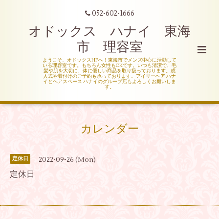
052-602-1666
オドックス ハナイ 東海
市 理容室
ようこそ、オドックスHPへ！東海市でメンズ中心に活動して
いる理容室です。もちろん女性もOKです。いつも清潔で、毛
髪や肌を大切に、体に優しい商品を取り扱っております。成
人式や着付けのご予約も承っております。アイリーヘア ハナ
イとヘアスペース ハナイのグループ店もよろしくお願いしま
す。
カレンダー
2022-09-26 (Mon)
定休日
定休日