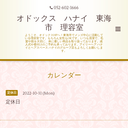
052-602-1666
オドックス ハナイ 東海
市 理容室
ようこそ、オドックスHPへ！東海市でメンズ中心に活動して
いる理容室です。もちろん女性もOKです。いつも清潔で、毛
髪や肌を大切に、体に優しい商品を取り扱っております。成
人式や着付けのご予約も承っております。アイリーヘア ハナ
イとヘアスペース ハナイのグループ店もよろしくお願いしま
す。
カレンダー
2022-10-31 (Mon)
定休日
定休日