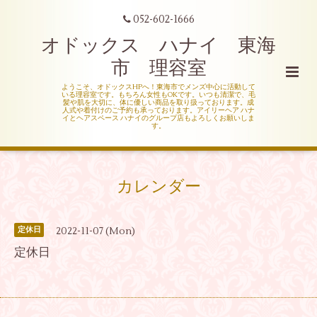
052-602-1666
オドックス ハナイ 東海
市 理容室
ようこそ、オドックスHPへ！東海市でメンズ中心に活動して
いる理容室です。もちろん女性もOKです。いつも清潔で、毛
髪や肌を大切に、体に優しい商品を取り扱っております。成
人式や着付けのご予約も承っております。アイリーヘア ハナ
イとヘアスペース ハナイのグループ店もよろしくお願いしま
す。
カレンダー
2022-11-07 (Mon)
定休日
定休日