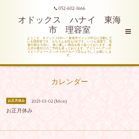
052-602-1666
オドックス ハナイ 東海
市 理容室
ようこそ、オドックスHPへ！東海市でメンズ中心に活動して
いる理容室です。もちろん女性もOKです。いつも清潔で、毛
髪や肌を大切に、体に優しい商品を取り扱っております。成
人式や着付けのご予約も承っております。アイリーヘア ハナ
イとヘアスペース ハナイのグループ店もよろしくお願いしま
す。
カレンダー
2023-01-02 (Mon)
お正月休み
お正月休み