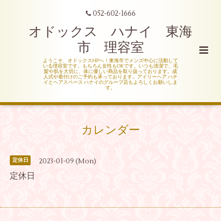
052-602-1666
オドックス ハナイ 東海
市 理容室
ようこそ、オドックスHPへ！東海市でメンズ中心に活動して
いる理容室です。もちろん女性もOKです。いつも清潔で、毛
髪や肌を大切に、体に優しい商品を取り扱っております。成
人式や着付けのご予約も承っております。アイリーヘア ハナ
イとヘアスペース ハナイのグループ店もよろしくお願いしま
す。
カレンダー
2023-01-09 (Mon)
定休日
定休日