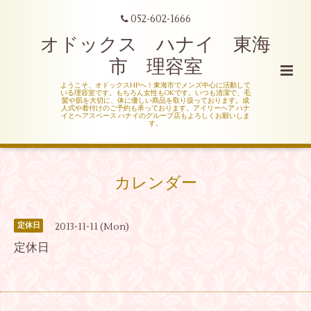
052-602-1666
オドックス ハナイ 東海
市 理容室
ようこそ、オドックスHPへ！東海市でメンズ中心に活動して
いる理容室です。もちろん女性もOKです。いつも清潔で、毛
髪や肌を大切に、体に優しい商品を取り扱っております。成
人式や着付けのご予約も承っております。アイリーヘア ハナ
イとヘアスペース ハナイのグループ店もよろしくお願いしま
す。
カレンダー
2013-11-11 (Mon)
定休日
定休日