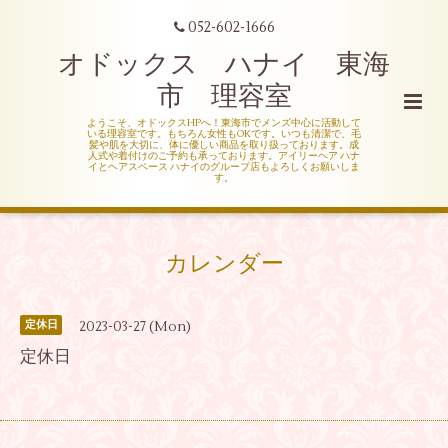
052-602-1666
オドックス ハナイ 東海
市 理容室
ようこそ、オドックスHPへ！東海市でメンズ中心に活動して
いる理容室です。もちろん女性もOKです。いつも清潔で、毛
髪や肌を大切に、体に優しい商品を取り扱っております。成
人式や着付けのご予約も承っております。アイリーヘア ハナ
イとヘアスペース ハナイのグループ店もよろしくお願いしま
す。
カレンダー
2023-03-27 (Mon)
定休日
定休日