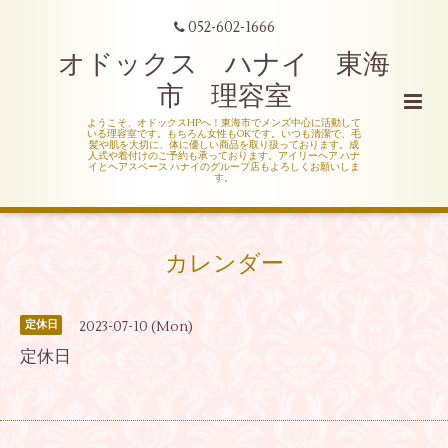
052-602-1666
オドックス ハナイ 東海
市 理容室
ようこそ、オドックスHPへ！東海市でメンズ中心に活動して
いる理容室です。もちろん女性もOKです。いつも清潔で、毛
髪や肌を大切に、体に優しい商品を取り扱っております。成
人式や着付けのご予約も承っております。アイリーヘア ハナ
イとヘアスペース ハナイのグループ店もよろしくお願いしま
す。
カレンダー
2023-07-10 (Mon)
定休日
定休日