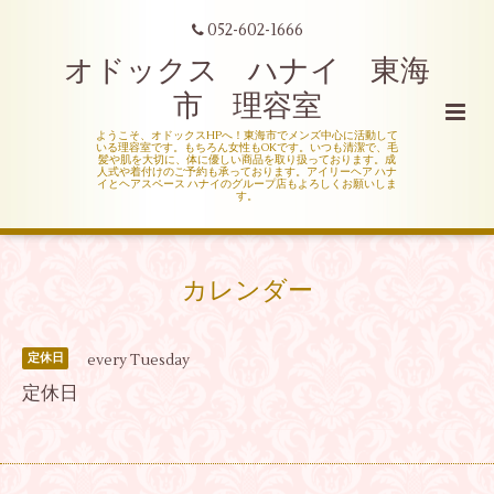
052-602-1666
オドックス ハナイ 東海
市 理容室
ようこそ、オドックスHPへ！東海市でメンズ中心に活動して
いる理容室です。もちろん女性もOKです。いつも清潔で、毛
髪や肌を大切に、体に優しい商品を取り扱っております。成
人式や着付けのご予約も承っております。アイリーヘア ハナ
イとヘアスペース ハナイのグループ店もよろしくお願いしま
す。
カレンダー
every Tuesday
定休日
定休日