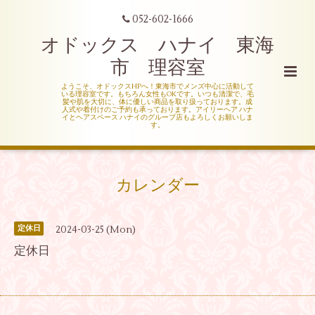
052-602-1666
オドックス ハナイ 東海
市 理容室
ようこそ、オドックスHPへ！東海市でメンズ中心に活動して
いる理容室です。もちろん女性もOKです。いつも清潔で、毛
髪や肌を大切に、体に優しい商品を取り扱っております。成
人式や着付けのご予約も承っております。アイリーヘア ハナ
イとヘアスペース ハナイのグループ店もよろしくお願いしま
す。
カレンダー
2024-03-25 (Mon)
定休日
定休日