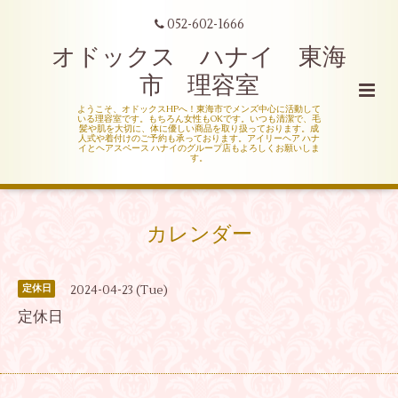
052-602-1666
オドックス ハナイ 東海
市 理容室
ようこそ、オドックスHPへ！東海市でメンズ中心に活動して
いる理容室です。もちろん女性もOKです。いつも清潔で、毛
髪や肌を大切に、体に優しい商品を取り扱っております。成
人式や着付けのご予約も承っております。アイリーヘア ハナ
イとヘアスペース ハナイのグループ店もよろしくお願いしま
す。
カレンダー
2024-04-23 (Tue)
定休日
定休日