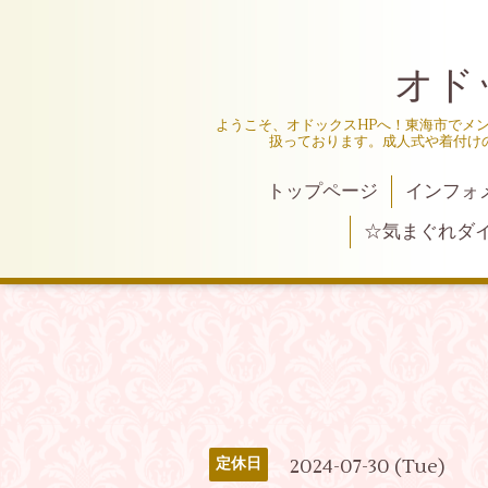
オド
ようこそ、オドックスHPへ！東海市でメ
扱っております。成人式や着付け
トップページ
インフォ
☆気まぐれダ
2024-07-30 (Tue)
定休日