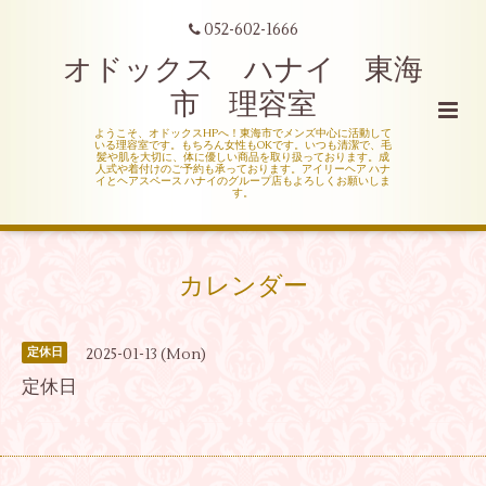
052-602-1666
オドックス ハナイ 東海
市 理容室
ようこそ、オドックスHPへ！東海市でメンズ中心に活動して
いる理容室です。もちろん女性もOKです。いつも清潔で、毛
髪や肌を大切に、体に優しい商品を取り扱っております。成
人式や着付けのご予約も承っております。アイリーヘア ハナ
イとヘアスペース ハナイのグループ店もよろしくお願いしま
す。
カレンダー
2025-01-13 (Mon)
定休日
定休日